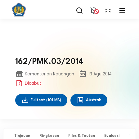
162/PMK.03/2014
Kementerian Keuangan
13 Agu 2014
Dicabut
Fulltext
(101 MB)
Abstrak
Tinjauan
Ringkasan
Files & Tautan
Evaluasi
✨ Ta