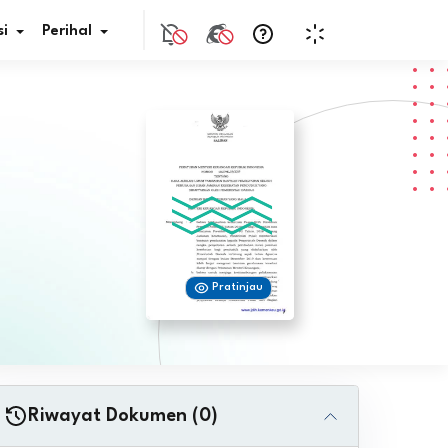
i
Perihal
if Bunga
s Pajak
ita
Pratinjau
nal HKN
tistik
nghargaan JDIH
Riwayat Dokumen (0)