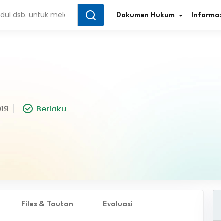
Dokumen Hukum
Informas
Infografis Regulasi
Tar
019
Berlaku
Simplifikasi Regulasi
Kur
Direktori Regulasi
Ber
Program Perencanaan
Jur
Penelitian/Pengkajian Hukum
Sta
Video Sosialisasi
Pe
Files & Tautan
Evaluasi
Kamus Hukum