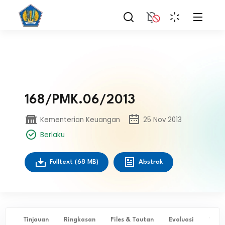
168/PMK.06/2013
Kementerian Keuangan
25 Nov 2013
Berlaku
Fulltext
(68 MB)
Abstrak
Tinjauan
Ringkasan
Files & Tautan
Evaluasi
✨ Ta