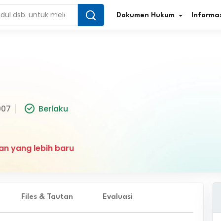
Dokumen Hukum
Informas
Infografis Regulasi
Tar
007
Berlaku
Simplifikasi Regulasi
Kur
Direktori Regulasi
Ber
an yang lebih baru
Program Perencanaan
Jur
Penelitian/Pengkajian Hukum
Sta
Video Sosialisasi
Pe
Files & Tautan
Evaluasi
Kamus Hukum