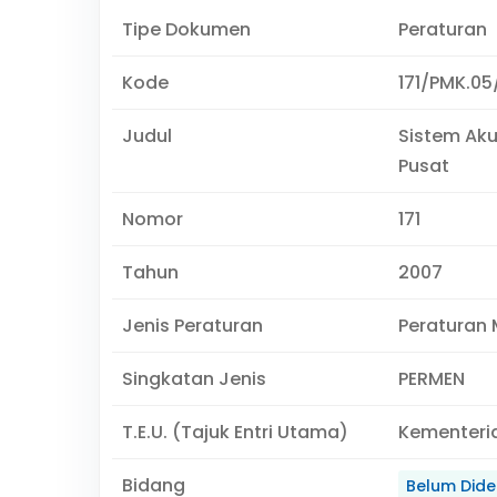
Tipe Dokumen
Peraturan
Kode
171/PMK.05
Judul
Sistem Ak
Pusat
Nomor
171
Tahun
2007
Jenis Peraturan
Peraturan 
Singkatan Jenis
PERMEN
T.E.U. (Tajuk Entri Utama)
Kementeri
Bidang
Belum Didef