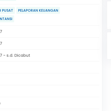
H PUSAT
PELAPORAN KEUANGAN
UNTANSI
7
7
7 - s.d. Dicabut
m