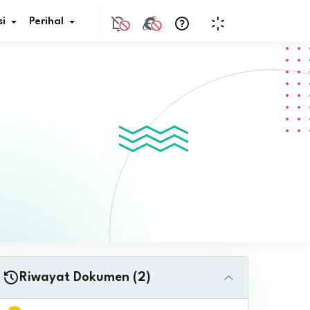
i
Perihal
if Bunga
s Pajak
ita
nal HKN
tistik
nghargaan JDIH
Riwayat Dokumen (2)