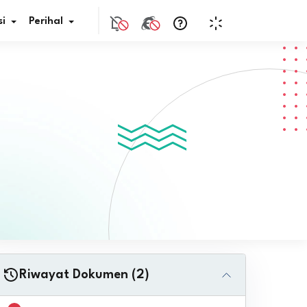
i
Perihal
if Bunga
s Pajak
ita
nal HKN
tistik
nghargaan JDIH
Riwayat Dokumen (2)