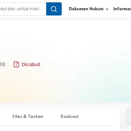
Dokumen Hukum
Informas
Infografis Regulasi
Tar
013
Dicabut
Simplifikasi Regulasi
Kur
Direktori Regulasi
Ber
Program Perencanaan
Jur
Penelitian/Pengkajian Hukum
Sta
Video Sosialisasi
Pe
Files & Tautan
Evaluasi
Kamus Hukum