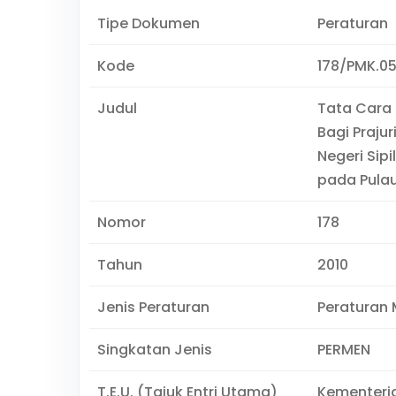
Tipe Dokumen
Peraturan
Kode
178/PMK.05
Judul
Tata Cara
Bagi Praju
Negeri Sip
pada Pulau
Nomor
178
Tahun
2010
Jenis Peraturan
Peraturan 
Singkatan Jenis
PERMEN
T.E.U. (Tajuk Entri Utama)
Kementeri