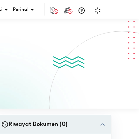
i
Perihal
if Bunga
s Pajak
ita
nal HKN
tistik
nghargaan JDIH
Riwayat Dokumen (0)