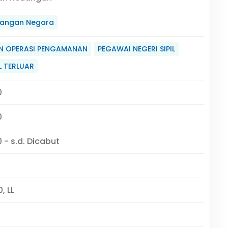
angan Negara
 OPERASI PENGAMANAN
PEGAWAI NEGERI SIPIL
L TERLUAR
0
0
 - s.d. Dicabut
, LL