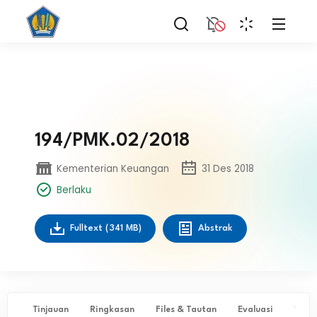
194/PMK.02/2018
Kementerian Keuangan
31 Des 2018
Berlaku
Fulltext
(341 MB)
Abstrak
Tinjauan
Ringkasan
Files & Tautan
Evaluasi
✨ Ta