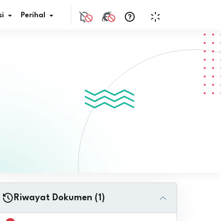
i
Perihal
if Bunga
s Pajak
ita
nal HKN
tistik
nghargaan JDIH
Riwayat Dokumen (1)