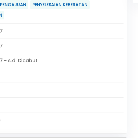
 PENGAJUAN
PENYELESAIAN KEBERATAN
N
7
7
7 - s.d. Dicabut
m