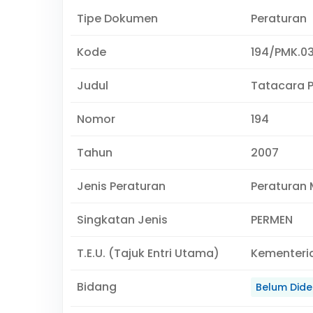
Tipe Dokumen
Peraturan
Kode
194/PMK.0
Judul
Tatacara 
Nomor
194
Tahun
2007
Jenis Peraturan
Peraturan 
Singkatan Jenis
PERMEN
T.E.U. (Tajuk Entri Utama)
Kementeri
Bidang
Belum Didef