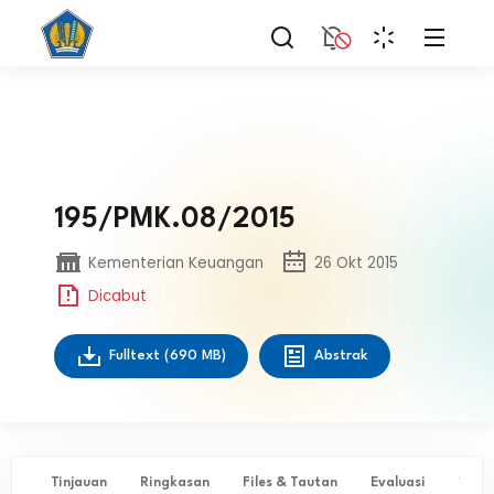
195/PMK.08/2015
Kementerian Keuangan
26 Okt 2015
Dicabut
Fulltext
(690 MB)
Abstrak
Tinjauan
Ringkasan
Files & Tautan
Evaluasi
✨ Ta