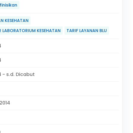
inisikan
AN KESEHATAN
AR LABORATORIUM KESEHATAN
TARIF LAYANAN BLU
4
4
 - s.d. Dicabut
.2014
m