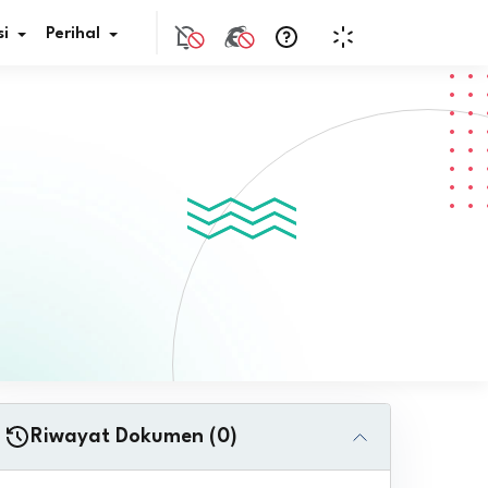
i
Perihal
if Bunga
s Pajak
ita
nal HKN
tistik
nghargaan JDIH
Riwayat Dokumen (0)