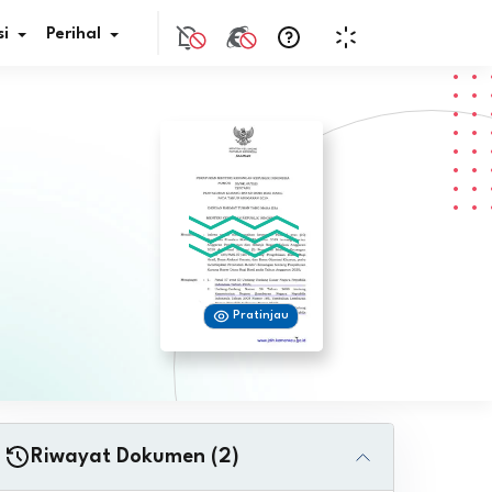
i
Perihal
if Bunga
s Pajak
ita
Pratinjau
nal HKN
tistik
nghargaan JDIH
Riwayat Dokumen (2)