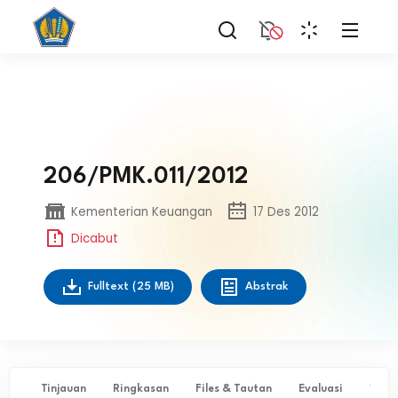
206/PMK.011/2012
Kementerian Keuangan
17 Des 2012
Dicabut
Fulltext
(25 MB)
Abstrak
Tinjauan
Ringkasan
Files & Tautan
Evaluasi
✨ Ta