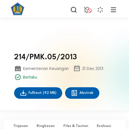
214/PMK.05/2013
Kementerian Keuangan
31 Des 2013
Berlaku
Fulltext
(92 MB)
Abstrak
Tinjauan
Ringkasan
Files & Tautan
Evaluasi
✨ Ta