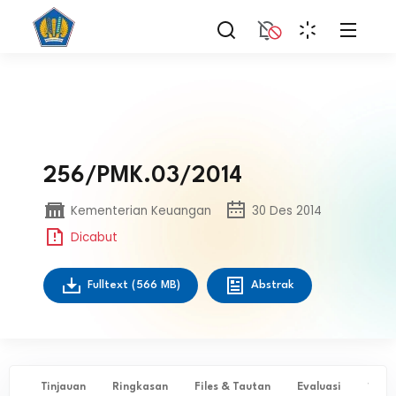
256/PMK.03/2014
Kementerian Keuangan
30 Des 2014
Dicabut
Fulltext
(566 MB)
Abstrak
Tinjauan
Ringkasan
Files & Tautan
Evaluasi
✨ Ta