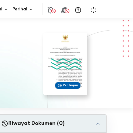
i
Perihal
if Bunga
s Pajak
ita
Pratinjau
nal HKN
tistik
nghargaan JDIH
Riwayat Dokumen (0)