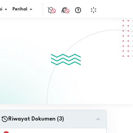
i
Perihal
if Bunga
s Pajak
ita
nal HKN
tistik
nghargaan JDIH
Riwayat Dokumen (3)