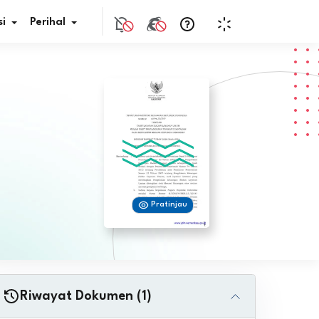
i
Perihal
if Bunga
s Pajak
ita
Pratinjau
nal HKN
tistik
nghargaan JDIH
Riwayat Dokumen (1)