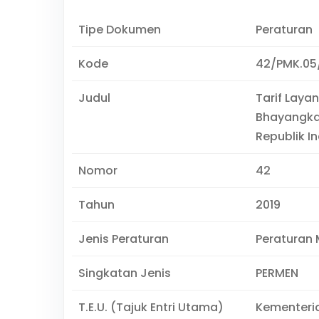
Tipe Dokumen
Peraturan
Kode
42/PMK.05
Judul
Tarif Lay
Bhayangkar
Republik I
Nomor
42
Tahun
2019
Jenis Peraturan
Peraturan 
Singkatan Jenis
PERMEN
T.E.U. (Tajuk Entri Utama)
Kementeri