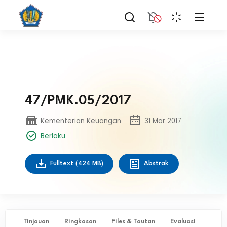
47/PMK.05/2017
Kementerian Keuangan
31 Mar 2017
Berlaku
Fulltext
(424 MB)
Abstrak
Tinjauan
Ringkasan
Files & Tautan
Evaluasi
✨ Ta