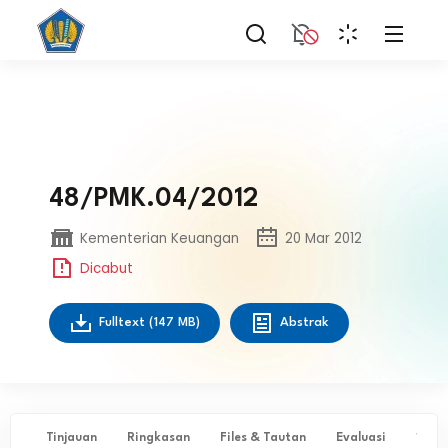
48/PMK.04/2012
Kementerian Keuangan
20 Mar 2012
Dicabut
Fulltext
(147 MB)
Abstrak
Tinjauan
Ringkasan
Files & Tautan
Evaluasi
✨ Ta