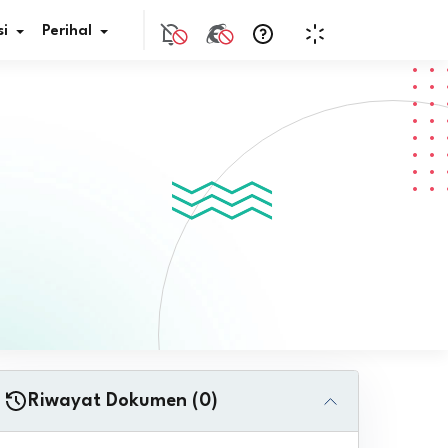
i
Perihal
if Bunga
s Pajak
ita
nal HKN
tistik
nghargaan JDIH
Riwayat Dokumen (0)