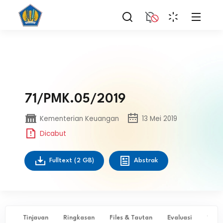
71/PMK.05/2019
Kementerian Keuangan
13 Mei 2019
Dicabut
Fulltext
(2 GB)
Abstrak
Tinjauan
Ringkasan
Files & Tautan
Evaluasi
✨ Ta