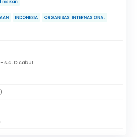
inisikan
AAN
INDONESIA
ORGANISASI INTERNASIONAL
 - s.d. Dicabut
)
m