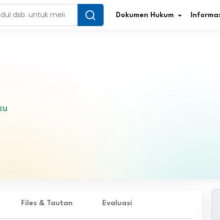
Dokumen Hukum
Informas
Infografis Regulasi
Tar
ku
Simplifikasi Regulasi
Kur
Direktori Regulasi
Ber
Program Perencanaan
Jur
Penelitian/Pengkajian Hukum
Sta
Video Sosialisasi
Pe
Files & Tautan
Evaluasi
Kamus Hukum