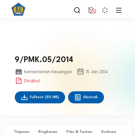
9/PMK.05/2014
Kementerian Keuangan
15 Jan 2014
Dicabut
Fulltext
(85 MB)
Abstrak
Tinjauan
Ringkasan
Files & Tautan
Evaluasi
✨ Ta