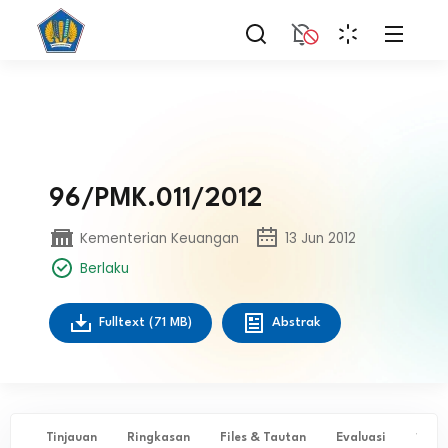
96/PMK.011/2012
Kementerian Keuangan
13 Jun 2012
Berlaku
Fulltext
(71 MB)
Abstrak
Tinjauan
Ringkasan
Files & Tautan
Evaluasi
✨ Ta