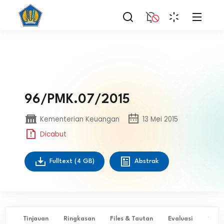
96/PMK.07/2015
Kementerian Keuangan
13 Mei 2015
Dicabut
Fulltext
(4 GB)
Abstrak
Tinjauan
Ringkasan
Files & Tautan
Evaluasi
✨ Ta