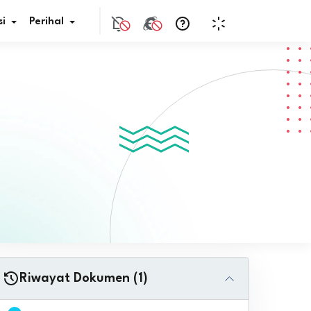
i
Perihal
if Bunga
s Pajak
ita
nal HKN
tistik
nghargaan JDIH
Riwayat Dokumen (1)