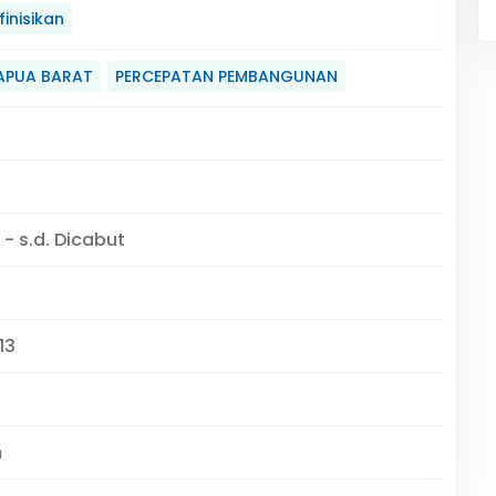
inisikan
PAPUA BARAT
PERCEPATAN PEMBANGUNAN
 - s.d. Dicabut
13
m