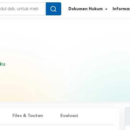
Dokumen Hukum
Informas
Infografis Regulasi
Tar
aku
Simplifikasi Regulasi
Kur
Direktori Regulasi
Ber
Program Perencanaan
Jur
Penelitian/Pengkajian Hukum
Sta
Video Sosialisasi
Pe
Files & Tautan
Evaluasi
Kamus Hukum