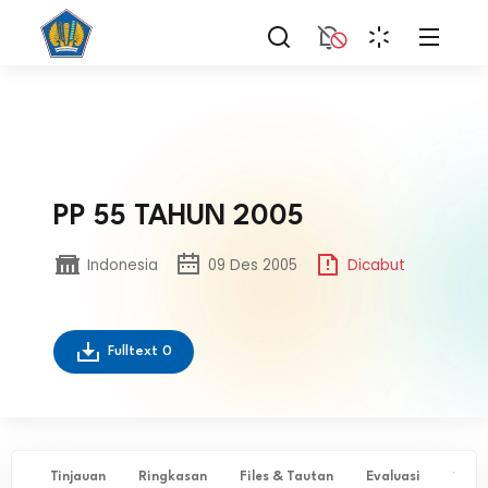
PP 55 TAHUN 2005
Indonesia
09 Des 2005
Dicabut
Fulltext
0
Tinjauan
Ringkasan
Files & Tautan
Evaluasi
✨ Ta