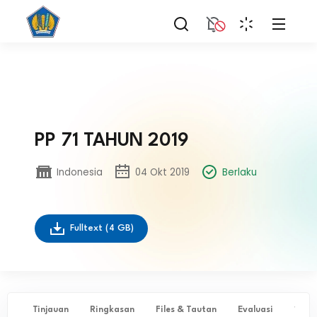
PP 71 TAHUN 2019
Indonesia
04 Okt 2019
Berlaku
Fulltext
(4 GB)
Tinjauan
Ringkasan
Files & Tautan
Evaluasi
✨ Ta