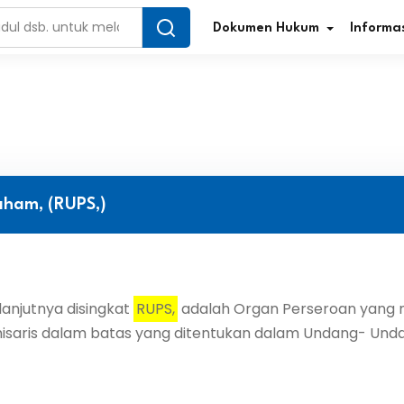
Dokumen Hukum
Informas
Infografis Regulasi
Tar
Simplifikasi Regulasi
Kur
ham, (RUPS,)
Direktori Regulasi
Ber
Program Perencanaan
Jur
anjutnya disingkat
RUPS,
adalah Organ Perseroan yang
Penelitian/Pengkajian Hukum
Sta
misaris dalam batas yang ditentukan dalam Undang- Un
Video Sosialisasi
Pe
Kamus Hukum