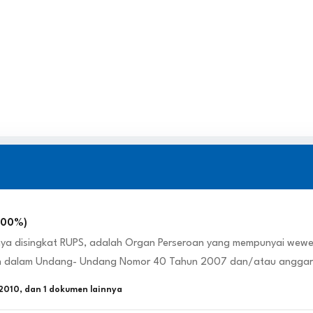
100
%)
a disingkat RUPS, adalah Organ Perseroan yang mempunyai wewena
an dalam Undang- Undang Nomor 40 Tahun 2007 dan/atau anggar
2010
, dan
1
dokumen lainnya