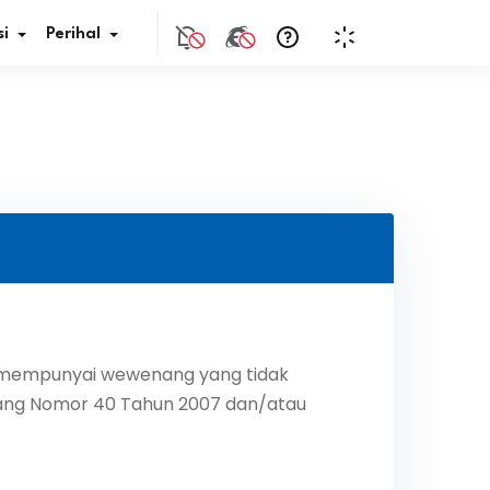
i
Perihal
if Bunga
s Pajak
ita
nal HKN
 mempunyai wewenang yang tidak
tistik
dang Nomor 40 Tahun 2007 dan/atau
nghargaan JDIH