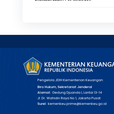
Ditemukan dalam
PP 54 TAHUN 2017
Pengelola JDIH Kementerian Keuangan:
Biro Hukum, Sekretariat Jenderal
Alamat:
Gedung Djuanda I, Lantai 13-14
Jl. Dr. Wahidin Raya No 1, Jakarta Pusat
Surel:
kemenkeu.prime@kemenkeu.go.id