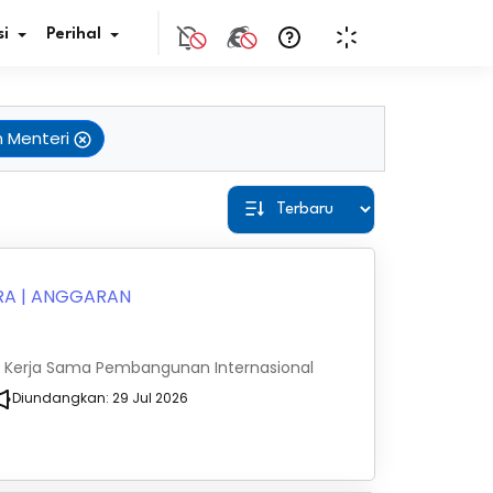
i
Perihal
n Menteri
if Bunga
s Pajak
ita
RA
|
ANGGARAN
nal HKN
 Kerja Sama Pembangunan Internasional
tistik
Diundangkan:
29 Jul 2026
nghargaan JDIH