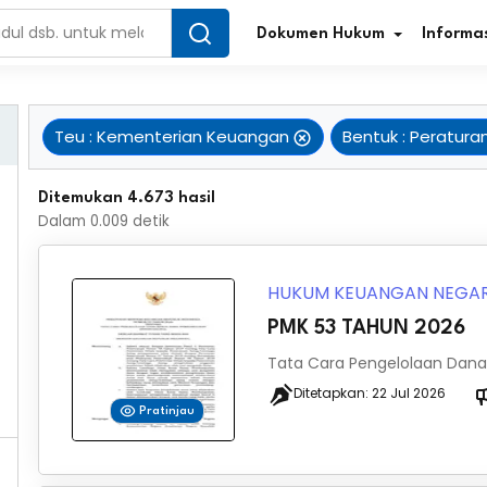
Dokumen Hukum
Informas
Teu
:
Kementerian Keuangan
Bentuk
:
Peratura
Infografis Regulasi
Tar
Ditemukan 4.673 hasil
Dalam
0.009
detik
Simplifikasi Regulasi
Kur
Direktori Regulasi
Ber
HUKUM KEUANGAN NEGA
PMK 53 TAHUN 2026
Program Perencanaan
Jur
Tata Cara Pengelolaan Dana
Penelitian/Pengkajian Hukum
Sta
Ditetapkan:
22 Jul 2026
Pratinjau
Video Sosialisasi
Pe
Kamus Hukum