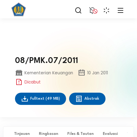
08/PMK.07/2011
Kementerian Keuangan
10 Jan 2011
Dicabut
Fulltext
(49 MB)
Abstrak
Tinjauan
Ringkasan
Files & Tautan
Evaluasi
✨ Ta