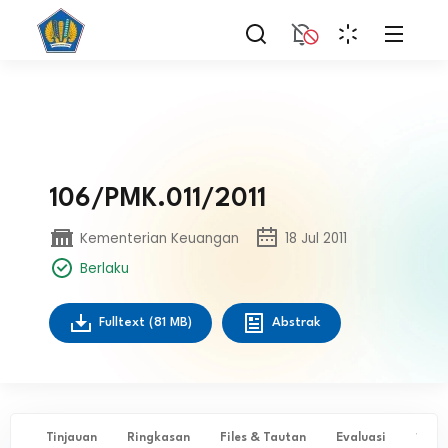
106/PMK.011/2011
Kementerian Keuangan
18 Jul 2011
Berlaku
Fulltext
(81 MB)
Abstrak
Tinjauan
Ringkasan
Files & Tautan
Evaluasi
✨ Ta