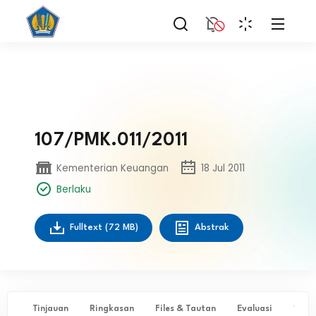
107/PMK.011/2011
Kementerian Keuangan
18 Jul 2011
Berlaku
Fulltext
(72 MB)
Abstrak
Tinjauan
Ringkasan
Files & Tautan
Evaluasi
✨ Ta