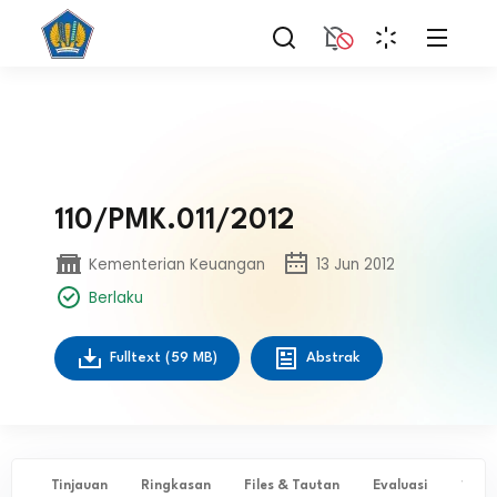
110/PMK.011/2012
Kementerian Keuangan
13 Jun 2012
Berlaku
Fulltext
(59 MB)
Abstrak
Tinjauan
Ringkasan
Files & Tautan
Evaluasi
✨ Ta