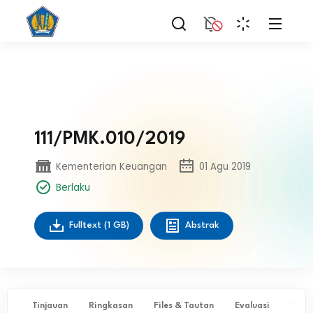
111/PMK.010/2019
Kementerian Keuangan
01 Agu 2019
Berlaku
Fulltext
(1 GB)
Abstrak
Tinjauan
Ringkasan
Files & Tautan
Evaluasi
✨ Ta