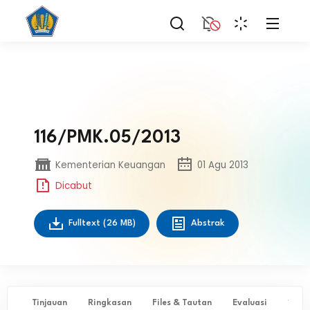
116/PMK.05/2013
Kementerian Keuangan
01 Agu 2013
Dicabut
Fulltext
(26 MB)
Abstrak
Tinjauan
Ringkasan
Files & Tautan
Evaluasi
✨ Ta