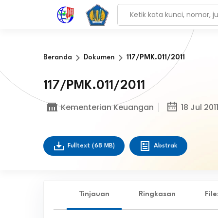
Beranda
Dokumen
117/PMK.011/2011
117/PMK.011/2011
Kementerian Keuangan
18 Jul 201
Fulltext
(68 MB)
Abstrak
Tinjauan
Ringkasan
Fil