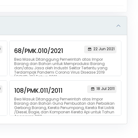
0
22 Jun 2021
68/PMK.010/2021
Bea Masuk Ditanggung Pemerintah atas Impor
Barang dan Bahan untuk Memproduksi Barang
dan/atau Jasa oleh Industri Sektor Tertentu yang
Terdampak Pandemi Corona Virus Disease 2019
(COVID-19) Tahun 2021
0
18 Jul 2011
108/PMK.011/2011
Bea Masuk Ditanggung Pemerintah atas Impor
Barang dan Bahan Guna Pembuatan dan Perbaikan
Gerbong Barang, Kereta Penumpang, Kereta Rel Listrik
/Diesel, Bogie, dan Komponen Kereta Api untuk Tahun
Anggaran 2011.