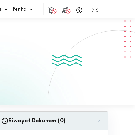
i
Perihal
if Bunga
s Pajak
ita
nal HKN
tistik
nghargaan JDIH
Riwayat Dokumen (0)