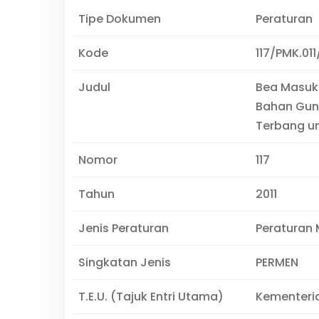
Tipe Dokumen
Peraturan
Kode
117/PMK.011
Judul
Bea Masuk
Bahan Gun
Terbang un
Nomor
117
Tahun
2011
Jenis Peraturan
Peraturan 
Singkatan Jenis
PERMEN
T.E.U. (Tajuk Entri Utama)
Kementeri