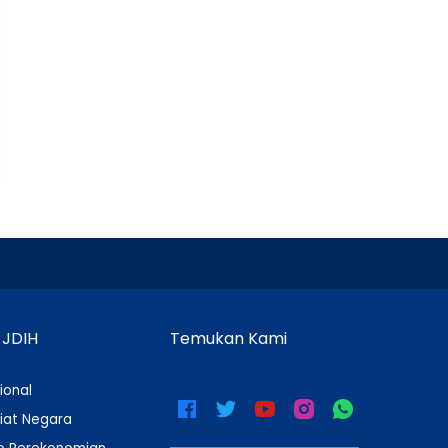
 JDIH
Temukan Kami
ional
iat Negara