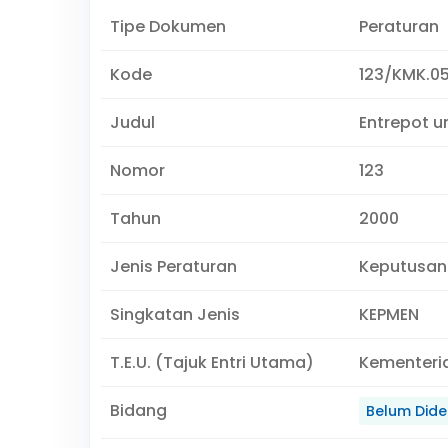
Tipe Dokumen
Peraturan
Kode
123/KMK.0
Judul
Entrepot u
Nomor
123
Tahun
2000
Jenis Peraturan
Keputusan
Singkatan Jenis
KEPMEN
T.E.U. (Tajuk Entri Utama)
Kementeri
Bidang
Belum Didef