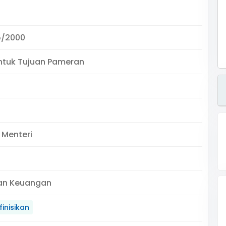
5/2000
ntuk Tujuan Pameran
 Menteri
an Keuangan
inisikan