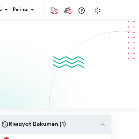
i
Perihal
if Bunga
s Pajak
ita
nal HKN
tistik
nghargaan JDIH
Riwayat Dokumen (1)