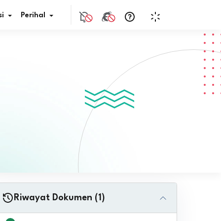
i
Perihal
if Bunga
s Pajak
ita
nal HKN
tistik
nghargaan JDIH
Riwayat Dokumen (1)