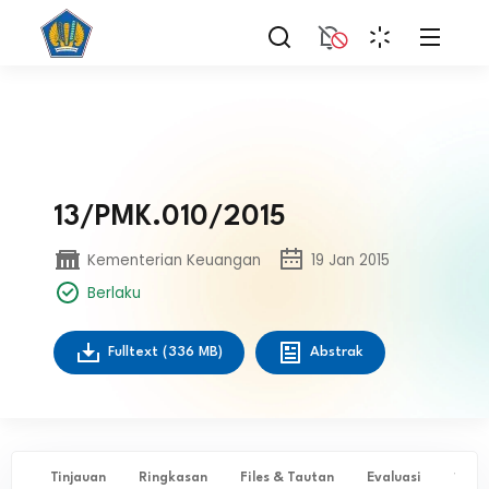
13/PMK.010/2015
Kementerian Keuangan
19 Jan 2015
Berlaku
Fulltext
(336 MB)
Abstrak
Tinjauan
Ringkasan
Files & Tautan
Evaluasi
✨ Ta