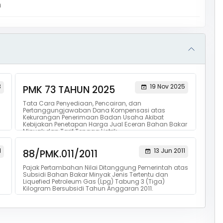
m
3
19 Nov 2025
PMK 73 TAHUN 2025
Tata Cara Penyediaan, Pencairan, dan
Pertanggungjawaban Dana Kompensasi atas
Kekurangan Penerimaan Badan Usaha Akibat
Kebijakan Penetapan Harga Jual Eceran Bahan Bakar
Minyak dan Tarif Tenaga Listrik
1
13 Jun 2011
88/PMK.011/2011
Pajak Pertambahan Nilai Ditanggung Pemerintah atas
Subsidi Bahan Bakar Minyak Jenis Tertentu dan
Liquefied Petroleum Gas (Lpg) Tabung 3 (Tiga)
Kilogram Bersubsidi Tahun Anggaran 2011.