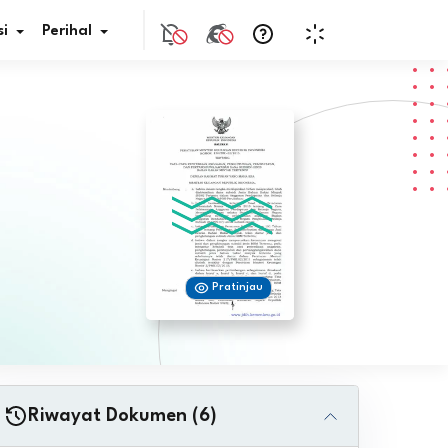
i
Perihal
if Bunga
s Pajak
ita
Pratinjau
nal HKN
tistik
nghargaan JDIH
Riwayat Dokumen (6)