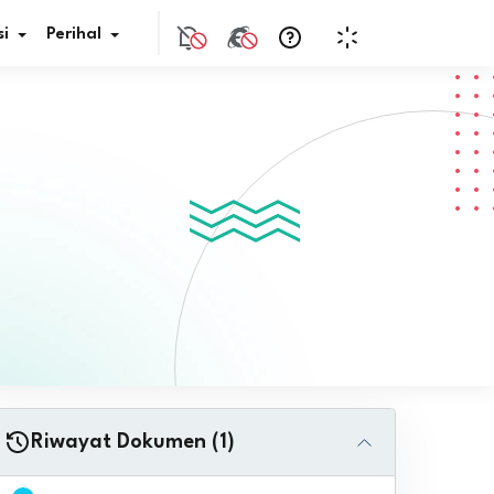
i
Perihal
if Bunga
s Pajak
ita
nal HKN
tistik
nghargaan JDIH
Riwayat Dokumen (1)