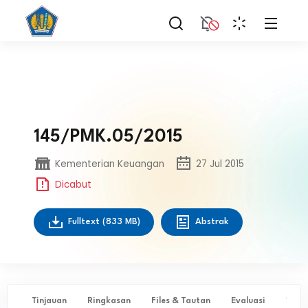
145/PMK.05/2015
Kementerian Keuangan
27 Jul 2015
Dicabut
Fulltext
(833 MB)
Abstrak
Tinjauan
Ringkasan
Files & Tautan
Evaluasi
✨ Ta