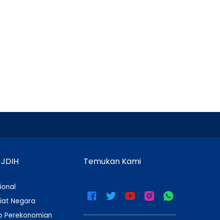
 JDIH
Temukan Kami
ional
iat Negara
 Perekonomian