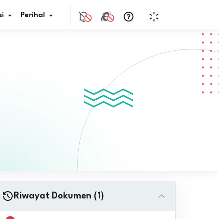
i
Perihal
if Bunga
s Pajak
ita
nal HKN
tistik
nghargaan JDIH
Riwayat Dokumen (1)