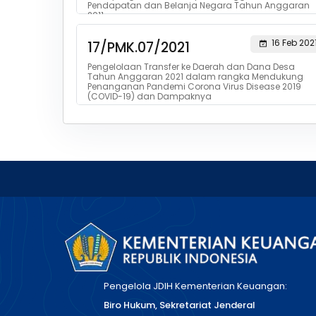
Pendapatan dan Belanja Negara Tahun Anggaran
2011.
16 Feb 202
17/PMK.07/2021
Pengelolaan Transfer ke Daerah dan Dana Desa
Tahun Anggaran 2021 dalam rangka Mendukung
Penanganan Pandemi Corona Virus Disease 2019
(COVID-19) dan Dampaknya
Pengelola JDIH Kementerian Keuangan:
Biro Hukum, Sekretariat Jenderal