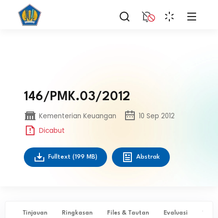
146/PMK.03/2012
Kementerian Keuangan
10 Sep 2012
Dicabut
Fulltext
(199 MB)
Abstrak
Tinjauan
Ringkasan
Files & Tautan
Evaluasi
✨ Ta