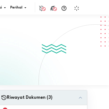
i
Perihal
if Bunga
s Pajak
ita
nal HKN
tistik
nghargaan JDIH
Riwayat Dokumen (3)