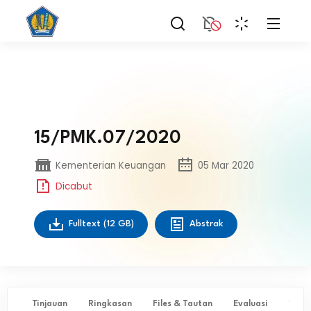
15/PMK.07/2020
Kementerian Keuangan
05 Mar 2020
Dicabut
Fulltext
(12 GB)
Abstrak
Tinjauan
Ringkasan
Files & Tautan
Evaluasi
✨ Ta