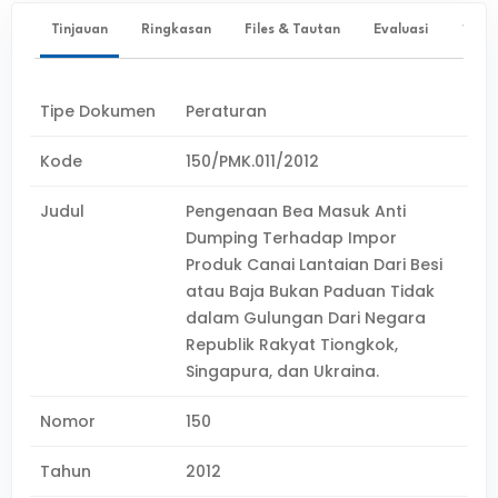
Tinjauan
Ringkasan
Files & Tautan
Evaluasi
✨ Ta
Tipe Dokumen
Peraturan
Kode
150/PMK.011/2012
Judul
Pengenaan Bea Masuk Anti
Dumping Terhadap Impor
Produk Canai Lantaian Dari Besi
atau Baja Bukan Paduan Tidak
dalam Gulungan Dari Negara
Republik Rakyat Tiongkok,
Singapura, dan Ukraina.
Nomor
150
Tahun
2012