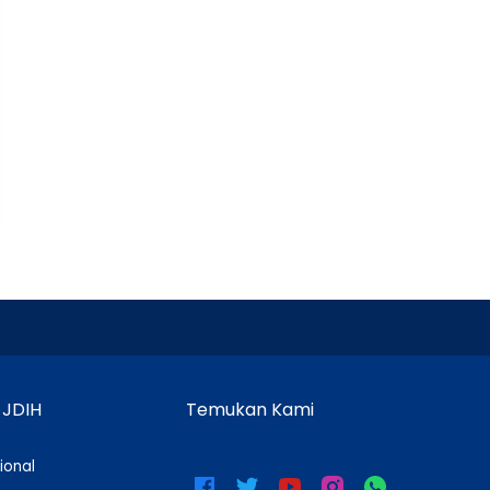
 JDIH
Temukan Kami
ional