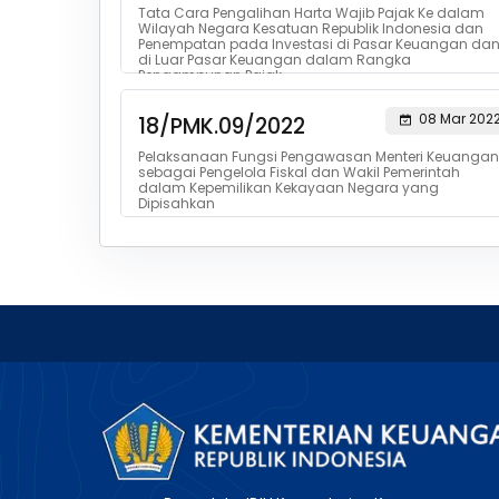
Tata Cara Pengalihan Harta Wajib Pajak Ke dalam
Wilayah Negara Kesatuan Republik Indonesia dan
Penempatan pada Investasi di Pasar Keuangan da
di Luar Pasar Keuangan dalam Rangka
Pengampunan Pajak.
08 Mar 202
18/PMK.09/2022
Pelaksanaan Fungsi Pengawasan Menteri Keuangan
sebagai Pengelola Fiskal dan Wakil Pemerintah
dalam Kepemilikan Kekayaan Negara yang
Dipisahkan