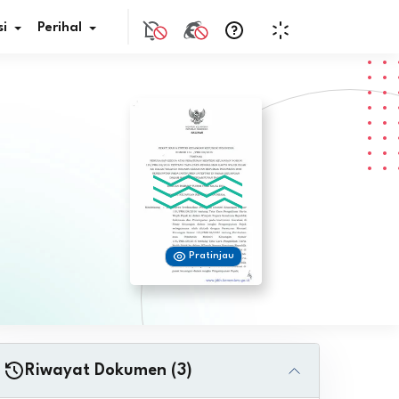
i
Perihal
if Bunga
s Pajak
ita
Pratinjau
nal HKN
tistik
nghargaan JDIH
Riwayat Dokumen (3)