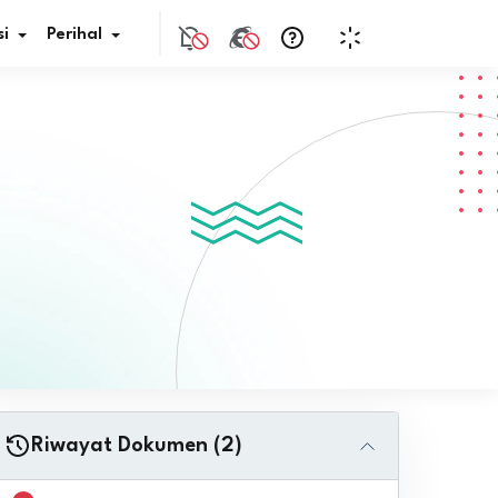
i
Perihal
if Bunga
s Pajak
ita
nal HKN
tistik
nghargaan JDIH
Riwayat Dokumen (2)