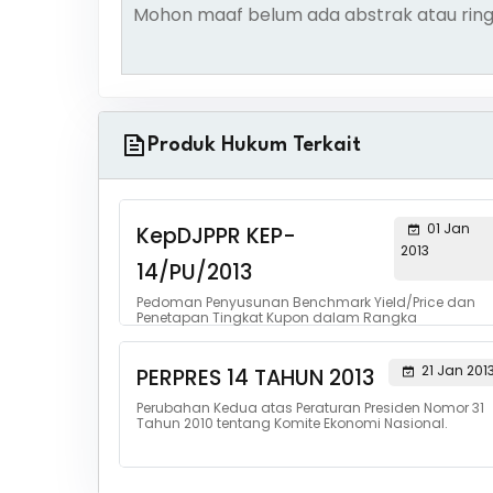
Mohon maaf belum ada abstrak atau ring
Produk Hukum Terkait
01 Jan
KepDJPPR KEP-
2013
14/PU/2013
Pedoman Penyusunan Benchmark Yield/Price dan
Penetapan Tingkat Kupon dalam Rangka
Pelaksanaan Transaksi Surat Utang Negara dalam
Mata Uang Rupiah di Pasar Domestik
21 Jan 201
PERPRES 14 TAHUN 2013
Perubahan Kedua atas Peraturan Presiden Nomor 31
Tahun 2010 tentang Komite Ekonomi Nasional.